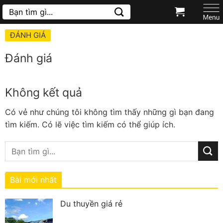
Chuyển
Tìm
kiếm:
đến
nội
ĐÁNH GIÁ
dung
Đánh giá
Không kết quả
Có vẻ như chúng tôi không tìm thấy những gì bạn đang
tìm kiếm. Có lẽ việc tìm kiếm có thể giúp ích.
Bài mới nhất
Du thuyền giá rẻ