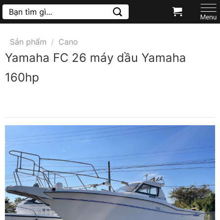
Chuyển
Tìm
kiếm:
đến
nội
Sản phẩm
/
Cano
dung
Yamaha FC 26 máy dầu Yamaha
160hp