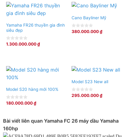
Cano Bayliner Mỹ
Yamaha FR26 thuyền gia đình
siêu đẹp
380.000.000
₫
0
out
of
1.300.000.000
₫
0
5
out
of
5
Model S23 New all
Model S20 hàng mới 100%
295.000.000
₫
0
out
180.000.000
₫
0
of
out
5
of
5
Bài viết liên quan Yamaha FC 26 máy dầu Yamaha
160hp