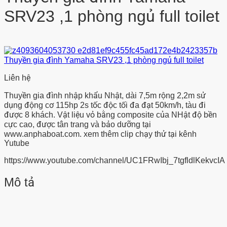
SRV23 ,1 phòng ngủ full toilet
Liên hệ
Thuyền gia đình nhập khẩu Nhật, dài 7,5m rộng 2,2m sử
dụng động cơ 115hp 2s tốc độc tối đa đạt 50km/h, tàu đi
được 8 khách. Vật liệu vỏ bằng composite của NHật độ bền
cực cao, được tân trang và bảo dưỡng tại
www.anphaboat.com. xem thêm clip chạy thử tại kênh
Yutube
https://www.youtube.com/channel/UC1FRwIbj_7tgfldlKekvcIA
Mô tả