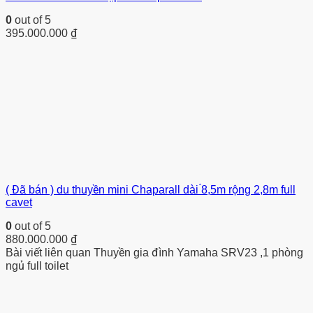
0
out of 5
395.000.000
₫
( Đã bán ) du thuyền mini Chaparall dài ́8,5m rộng 2,8m full
cavet
0
out of 5
880.000.000
₫
Bài viết liên quan Thuyền gia đình Yamaha SRV23 ,1 phòng
ngủ full toilet